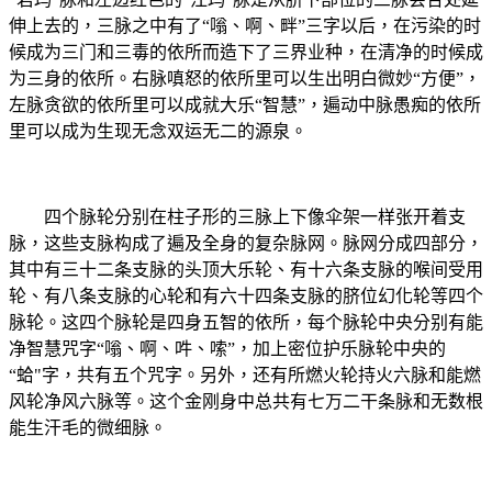
伸上去的，三脉之中有了“嗡、啊、畔”三字以后，在污染的时
候成为三门和三毒的依所而造下了三界业种，在清净的时候成
为三身的依所。右脉嗔怒的依所里可以生出明白微妙“方便”，
左脉贪欲的依所里可以成就大乐“智慧”，遍动中脉愚痴的依所
里可以成为生现无念双运无二的源泉。
四个脉轮分别在柱子形的三脉上下像伞架一样张开着支
脉，这些支脉构成了遍及全身的复杂脉网。脉网分成四部分，
其中有三十二条支脉的头顶大乐轮、有十六条支脉的喉间受用
轮、有八条支脉的心轮和有六十四条支脉的脐位幻化轮等四个
脉轮。这四个脉轮是四身五智的依所，每个脉轮中央分别有能
净智慧咒字“嗡、啊、吽、嗦”，加上密位护乐脉轮中央的
“蛤"字，共有五个咒字。另外，还有所燃火轮持火六脉和能燃
风轮净风六脉等。这个金刚身中总共有七万二干条脉和无数根
能生汗毛的微细脉。