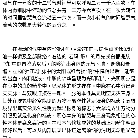
吸气在一昼夜的十二转气时间里可以呼吸二万一千六百次，在
体内微细脉中流动的气总共有十二万零六百次。在一次大转气
的时间里智慧气会流动五十六次，而一次小转气的时间智慧气
流动的次数是大转气的五分之一。
在流动的气中有依*的明点，那散布的菩提明点就像菜籽
油一样遍及全部脉络。右边的“若玛”脉中的月亮或白菩提从
“杭”中倒置降落以后，能够造出身体的元气、脑、骨髓和骨
骼。左边的“江玛”脉中的太阳或红菩提“啊”中降落以后，能够
造出血、肉和粘液。中脉的精华呈现为光明明点，光明明点是
在心中的血的精华中，以光体的形式存在。中脉在心中分出两
支支脉，与双眼连接在一起。中脉的本性具足明空无灭三身，
其外在现象中经常能见的万物不离空性就是法身的标志；五根
境界里真实觉见法性明力就是报身的标志；六聚境界里万物分
别照见就是化身的标志。明心本身的智慧与三身现象相连的心
性本体是离念离迷的。在根本气修炼成就的基础上把精华明点
修好以后，可以从内部展现出体证远离烦恼的清明无念胜义智
慧。