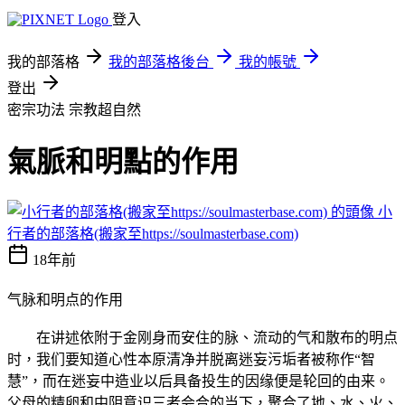
登入
我的部落格
我的部落格後台
我的帳號
登出
密宗功法
宗教超自然
氣脈和明點的作用
小
行者的部落格(搬家至https://soulmasterbase.com)
18年前
气脉和明点的作用
在讲述依附于金刚身而安住的脉、流动的气和散布的明点
时，我们要知道心性本原清净并脱离迷妄污垢者被称作“智
慧”，而在迷妄中造业以后具备投生的因缘便是轮回的由来。
父母的精卵和中阴意识三者会合的当下，聚合了地、水、火、