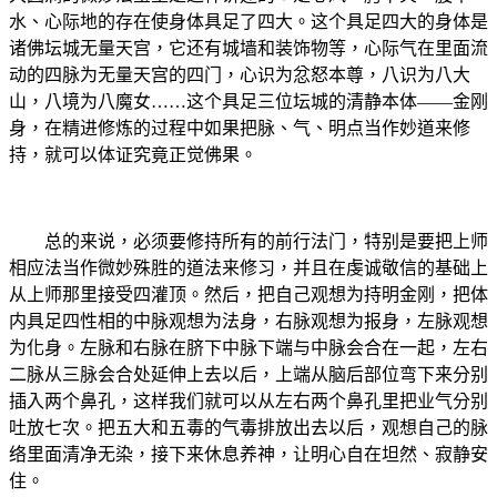
水、心际地的存在使身体具足了四大。这个具足四大的身体是
诸佛坛城无量天宫，它还有城墙和装饰物等，心际气在里面流
动的四脉为无量天宫的四门，心识为忿怒本尊，八识为八大
山，八境为八魔女……这个具足三位坛城的清静本体――金刚
身，在精进修炼的过程中如果把脉、气、明点当作妙道来修
持，就可以体证究竟正觉佛果。
总的来说，必须要修持所有的前行法门，特别是要把上师
相应法当作微妙殊胜的道法来修习，并且在虔诚敬信的基础上
从上师那里接受四灌顶。然后，把自己观想为持明金刚，把体
内具足四性相的中脉观想为法身，右脉观想为报身，左脉观想
为化身。左脉和右脉在脐下中脉下端与中脉会合在一起，左右
二脉从三脉会合处延伸上去以后，上端从脑后部位弯下来分别
插入两个鼻孔，这样我们就可以从左右两个鼻孔里把业气分别
吐放七次。把五大和五毒的气毒排放出去以后，观想自己的脉
络里面清净无染，接下来休息养神，让明心自在坦然、寂静安
住。