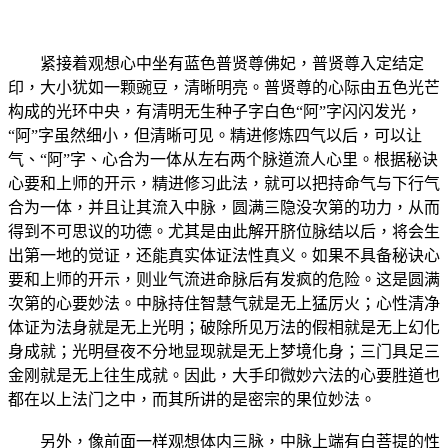
紧接着观想心中坐有蓝色普贤尊佛妃，普贤尊入定结定
印，大小犹如一颗豌豆，清晰明亮。普贤尊的心际由五色光芒
构成的光环中央，有清明无生种子字白色“阿”字闪闪发光，
“阿”字虽然细小，但清晰可见。精进修炼四气以后，可以让
气、“阿”字、心合为一体从左右两个脉道流人心里。根据秘诀
心要和上师的开示，精进修习此法，就可以把持命气与下行气
合为一体，并且让其流入中脉，圆满三隐没次第的功力，从而
得到不可思议的功德。尤其是由此解开脐位脉结以后，将会生
出第一地的觉证，还能真实体证法性真义。如果不具备秘诀心
要和上师的开示，则业气流进命脉后有发疯的危险。这是圆满
次第的心要妙法。中脉持住智慧气就是无上猛厉火；心性清净
体证为法身就是无上光明；破除所见万法的假相就是无上幻化
身成就；光明昼夜不分地显现就是无上梦境化身；三门具足三
金刚就是无上往生成就。因此，大手印微妙六法的心要胜道也
都在以上法门之中，而其所讲的是密宗的果位妙法。
另外，像前面一样观想体内三脉，中脉上端有白菩提的性