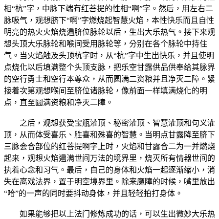
相“杭”字，中脉下端有红菩提的性相“啊”字。然后，用左右二
脉吸气，观想脐下“啊”字燃烧起智慧火焰，本性快乐而且自性
明亮的热火火焰烧遍脐位脉轮以后，生出大乐热气。接下来观
想头顶大乐脉轮和喉间受用脉轮等，分别在各个脉轮中持住
气。当火焰触及头顶杭字时，从“杭”字中生出快乐，并且使明
点烧化以后填满整个头顶支脉，把乐空甘露供品供奉给其脉界
的空行勇士和空行本尊众，从而圆满二资粮并且净灭二障。紧
接着次第观想喉间至脐位诸脉轮，像前面一样填满烧化的明
点，直至圆满资粮和净灭二障。
之后，观想获受宝瓶灌顶、秘密灌顶、智慧灌顶和句义灌
顶，从而体受喜乐、胜喜和殊喜的智慧。当明点甘露降至脐下
三脉会合部位的红菩提啊字上时，火焰和甘露合二为一并燃烧
起来，观想火焰遍满世间万法的境界里，烧灭所有情器世间的
执着心念和习气。最后，自己的身体和火焰一起逐渐缩小，消
失在离戏法界，置于明空境界里。除来魔障的时候，嘴里放出
“哈”的一声的同时要抖动身体，并且轻轻拍打身体。
如果能够把以上法门修炼成功的话，可以生出微妙大乐热