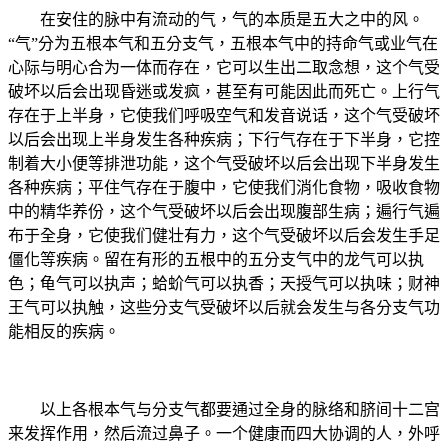
在安住的脉中有流动的气，气的本质是五大之中的风。
“气”分为五根本气和五分支气，五根本气中的持命气或业气在
心际与明心合为一体而存在，它可以生出二取念想，这个气受
破坏以后会出现昏迷或发疯，甚至有可能因此而死亡。上行气
存在于上半身，它使我们呼吸空气和发音说话，这个气受破坏
以后会出现上半身发生各种疾病；下行气存在于下半身，它控
制着大小便等排泄功能，这个气受破坏以后会出现下半身发生
各种疾病；平住气存在于腹中，它使我们消化食物，吸收食物
中的精华养份，这个气受破坏以后会出现腹部生病；遍行气遍
布于全身，它使我们健壮有力，这个气受破坏以后会发生手足
僵化等疾病。留在有形的五根中的五分支气中的龙气可以执
色；龟气可以执声；蛤蚧气可以执香；天授气可以执味；财神
王气可以执触，这些分支气受破坏以后就会发生与各分支气功
能相反的疾病。
以上各根本气与分支气都要通过全身的脉络和脐间十二宫
来发挥作用，然后流过鼻子。一个健康而四大协调的人，外呼