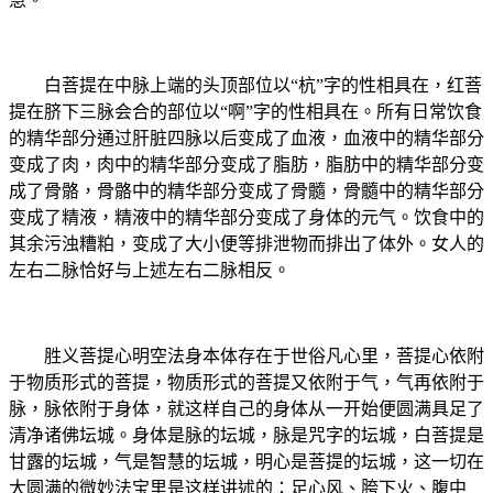
白菩提在中脉上端的头顶部位以“杭”字的性相具在，红菩
提在脐下三脉会合的部位以“啊”字的性相具在。所有日常饮食
的精华部分通过肝脏四脉以后变成了血液，血液中的精华部分
变成了肉，肉中的精华部分变成了脂肪，脂肪中的精华部分变
成了骨骼，骨骼中的精华部分变成了骨髓，骨髓中的精华部分
变成了精液，精液中的精华部分变成了身体的元气。饮食中的
其余污浊糟粕，变成了大小便等排泄物而排出了体外。女人的
左右二脉恰好与上述左右二脉相反。
胜义菩提心明空法身本体存在于世俗凡心里，菩提心依附
于物质形式的菩提，物质形式的菩提又依附于气，气再依附于
脉，脉依附于身体，就这样自己的身体从一开始便圆满具足了
清净诸佛坛城。身体是脉的坛城，脉是咒字的坛城，白菩提是
甘露的坛城，气是智慧的坛城，明心是菩提的坛城，这一切在
大圆满的微妙法宝里是这样讲述的：足心风、胯下火、腹中