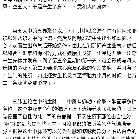
风、空五大，于是产生了身、口、意和人的身体。
当五大中的五界聚合以后，在其中就会潜在住有除阿赖耶
识以外八识之中的七识，然后从阿赖耶识中生出业和烦恼之
心，从而生出命气后开始造作，由此在刹那间产生业气，然后
以和合、汇集和稳固等方式在娘胎里从第一个星期开始，逐渐
产生身体并发育。到了第五个星期的第一天，就会形成与母亲
连结的命脉，第二天会形成心脉及心脉的全部支脉，并且有了
产生气的处所，如此逐步生长发育至怀胎九个月的时候，七万
二干条脉就全部形成了。
三脉五轮之中的主脉――中脉有遍动、命脉、鸦面等多种
名称，这个中脉是命气的依所，上下连接着头顶和密位，其上
端覆盖了自性为“杭”字的白菩提，下端在脐下部位由自性为
“啊”字的红菩提塞堵，中间阿赖耶识的依所蓝色命气遍满全
脉。据说这个中脉还可以分为住脉和修脉两部分。右边白色的
“若玛”脉和左边红色的“江玛”脉是从脐下部位的三脉会合处延