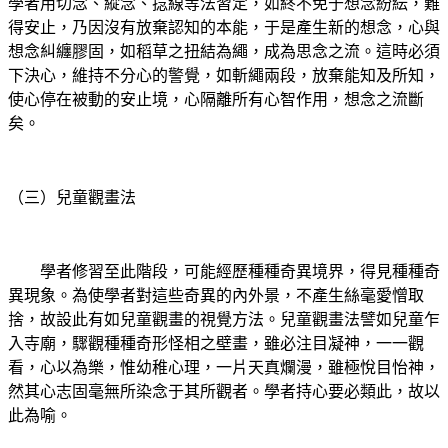
學者用切念、縱念、捻線等法習定，如終不免于想念紛紜，難
得安止，乃因沒有放棄認知的本能，于是產生新的想念，心與
想念糾纏膠固，如稻草之扭結為繩，成為思念之流。這時必須
下決心，維持不分心的警覺，如斬繩兩段，放棄能知及所知，
使心停在被動的安止境，心隔離所有心智作用，想念之流斷
矣。
（三）兒童觀畫法
學者修習至此階段，可能經歷種種奇異境界，得見種種奇
異現象。為使學者對這些奇異的內外景，不產生絲毫愛憎取
捨，故設此有如兒童觀畫的視覺方法。兒童觀畫法譬如兒童乍
入寺廟，驟觀種種奇形怪相之壁畫，雖必注目凝神，一一觀
看，心以為樂，惟幼稚心理，一片天真爛漫，雖極悅目怡神，
然其心志固毫無所染念于其所觀者。學者持心要必類此，故以
此為喻。