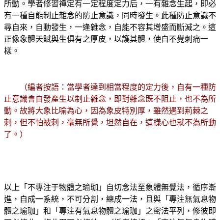
所動。學者修習禪定有一定程度定力后，一有雜念生起，即必
有一種自能制止雜念的防止意識，同時發生。此種防止意識不
尋自來，自動發生，一逢雜念，自能不容其增盛而斷滅之。這
正像象體天賦與生俱有之厚皮，以護其體，使自不覺刺痛一
樣。
（編者按語：當學者達到相當程度的定力後，自有一種防
止意識會自發產生以制止雜念，即對雜念既不阻止，也不為所
動。故將大象比喻為心，因為象皮特別厚，雖然遇到荊棘之
刺，但不怕被刺，毫無所覺，坦然自在，這樣心也就不為所動
了。）
以上「不專注于物體之瑜珈」自切念法至象體無覺法，循序漸
進，自成一系統，不可分割，總成一法，且與「專注無氣息物
體之瑜珈」和「專注有氣息物體之瑜珈」之密法平列，修彼即