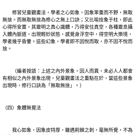
修習兒童觀畫法，學者之心如象，因象笨重而不野，無取
無捨。而無取無捨為修心之無上口訣；又比喻拴象于柱，即此
心得所安置，其靈明之真心識體，乃得安住真空，各種靈息攝
入體內脈道，出現輕妙狀態，感覺身浮空中，得空明大樂境，
學者幾乎昏暈。這些幻象，學者即不因悅而取，亦不因不悅而
捨。
（編者按語：上述之內外景象，因人而異，未必人人都會
有相似之內外景象出現，兒童觀畫法之重點在於，當這些景象
出現時，修行口訣為「無取無捨」。）
（四）象體無覺法
我心如象，因象皮特厚，雖遇荊棘之刺，毫無所覺，不為