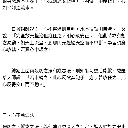
跟著想念不再發生，心就到達安止境，這叫做「中能止」，心
如平靜之流水。
白教祖師說：「心不整治則自明，水不擾動則自清。」又
說：「完全放棄整治但縱任之，則心永安止。」但此時亦有想
念易動，如天上流星，剎那閃光經過天空而不中斷。學者須身
心放鬆，沉澱心中想念。
總結上面兩段切念法和縱念法，則知能切然后能縱。薩羅
哈大師說：「若束縛之，此心反欲奔馳于十方；若放任之，此
心反得安止而不動。」
三、心不動念法
繼切念、縱念之法，為使達到更深入之禪定，進入絕對之安止