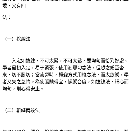
境，又有四
法：
（一）捻線法
入定如捻線，不可太緊，不可太鬆，要均勻而恰到好處。
學者最初入定，易于緊張，使用剎那切念法，但想念紛至沓
來，切不勝切；當疲勞時，轉變方式用縱念法，而太放縱，學
者又失之怠惰。為使張馳得宜，操縱合度，如捻線法，細心而
均勻，則心得安止。
（二）斬繩兩段法