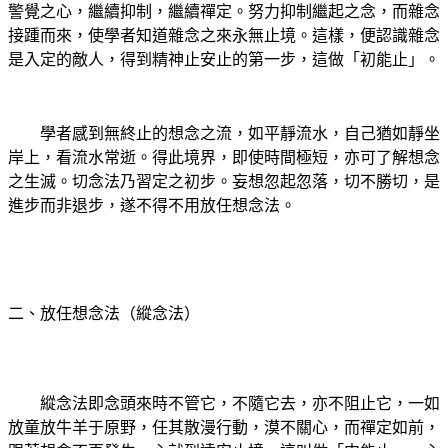
警覺之心，繼續抑制，繼續禪定。努力抑制繼起之念，而雜念
接踵而來，使學者知道雜念之來永無止境。這樣，便認識雜念
是入定的敵人，得到精神止安止的第一步，這做「初能止」。
學者感到無終止的想念之流，如平靜流水，自己猶如靜坐
岸上，看流水常逝。得此境界，即使時間極短，亦可了解想念
之生滅。切念法乃習定之初步。妄想忽起忽落，切不勝切，是
進步而非退步，遂不得不用放任想念法。
二、放任想念法（縱念法）
縱念法即念頭來時不管它，不隨它去，亦不阻止它，一如
放童放牛羊于原野，任其散漫行動，漠不關心，而禪定如前，