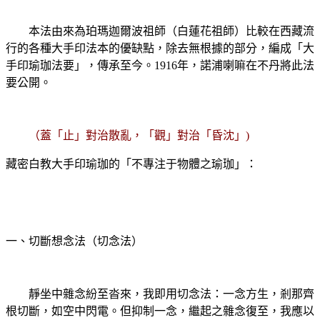
本法由來為珀瑪迦爾波祖師（白蓮花祖師）比較在西藏流
行的各種大手印法本的優缺點，除去無根據的部分，編成「大
手印瑜珈法要」，傳承至今。
1916
年，諾浦喇嘛在不丹將此法
要公開。
（蓋「止」對治散亂，「觀」對治「昏沈」)
藏密白教大手印瑜珈的「不專注于物體之瑜珈」：
一、切斷想念法（切念法）
靜坐中雜念紛至沓來，我即用切念法：一念方生，剎那齊
根切斷，如空中閃電。但抑制一念，繼起之雜念復至，我應以