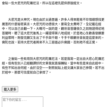
會貼一些大悲咒的陀羅尼法，所以在這裡先提供原版經文。
大悲咒是大神咒。現在由於太過普遍，許多人得來輕易不珍惜總想找更
厲害的什麼秘密真言。大悲咒的功德很大，要寫全太費時了，全記載在經
中，可以自己去翻一下。大略可一說的是，觀世音菩薩很久之前剛證得初地
菩薩時，聽了這大悲咒後馬上一躍證得第八地成就，於是祂心生歡喜發願要
利益眾時，剛發完願又生出了千手與千眼，千手千眼觀世音就是這麼來的。
佛陀也說，若持大悲咒者將來不入三惡道必升佛國，否則祂不成正覺。
之後貼一些有用到大悲咒的陀羅尼法，若是我寫一定出自大悲心陀羅尼
經。但有些別人已經翻譯好的文章我就直接轉貼，當中有些是來自此經中，
有些不知出自何經，由於沒空一一對照就貼上經文讓大家自己參閱。若不出
於經中，那麼可信度就自己拿捏了。
載入更多