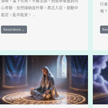
清晰、當下可用。不壓念頭，而是學會面對內
行者
心考驗、全然接納並升華。真正入定，是動中
嗎？
能定，亂中能安。 ...
Read More →
Re