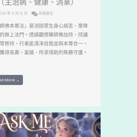
（主治病、健康、消業）
025 年 11 月 12 日
尚無留言
師佛本尊法」是消除眾生身心病苦、業障
的無上法門。透過觀想藥師佛加持、持誦
等修持，行者能清淨自我並與本尊合一，
獲得長壽、富饒、所求得助的殊勝守護。
ad More →