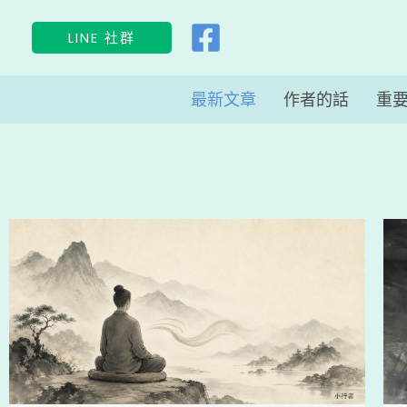
跳
LINE 社群
至
主
最新文章
作者的話
重
要
內
容