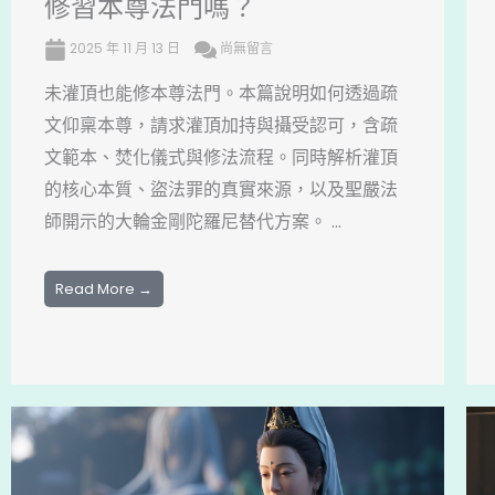
修習本尊法門嗎？
2025 年 11 月 13 日
尚無留言
未灌頂也能修本尊法門。本篇說明如何透過疏
文仰稟本尊，請求灌頂加持與攝受認可，含疏
文範本、焚化儀式與修法流程。同時解析灌頂
的核心本質、盜法罪的真實來源，以及聖嚴法
師開示的大輪金剛陀羅尼替代方案。 ...
Read More →