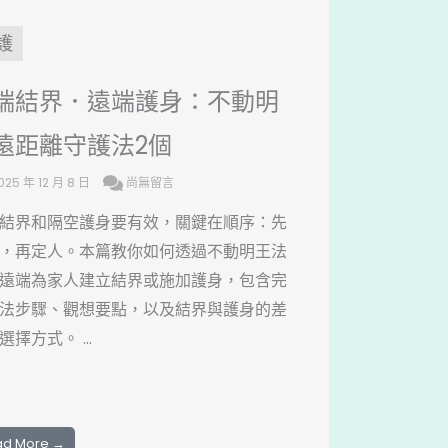
護
端結界．遠端護身：不動明
遠距離守護法2個
025 年 12 月 8 日
尚無留言
結界和隔空護身要有效，關鍵在順序：先
，再定人。本篇教你如何透過不動明王法
遠端為家人建立結界或施加護身，包含完
法步驟、觀想要點，以及結界與護身的差
選擇方式。 ...
ad More →