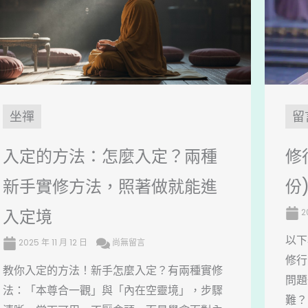
坐禪
留
入定的方法：怎麼入定？兩種
修
新手實修方法，照著做就能進
份
入定境
2
以下
2025 年 11 月 12 日
尚無留言
修行
教你入定的方法！新手怎麼入定？有兩種實修
問題
法：「本尊合一觀」與「內在空靈境」，步驟
難？