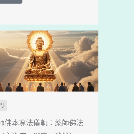
門
師佛本尊法儀軌：藥師佛法