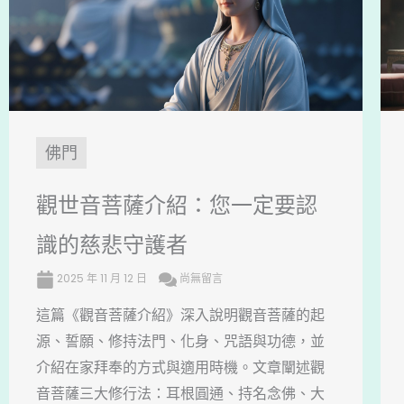
佛門
觀世音菩薩介紹：您一定要認
識的慈悲守護者
2025 年 11 月 12 日
尚無留言
這篇《觀音菩薩介紹》深入說明觀音菩薩的起
源、誓願、修持法門、化身、咒語與功德，並
介紹在家拜奉的方式與適用時機。文章闡述觀
音菩薩三大修行法：耳根圓通、持名念佛、大