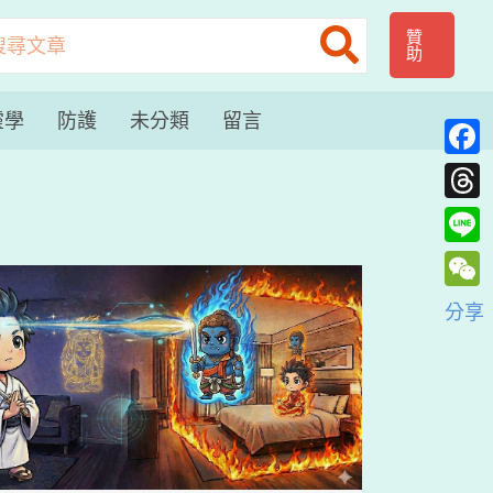
贊
助
：
靈學
防護
未分類
留言
Face
Thre
Line
WeC
分享