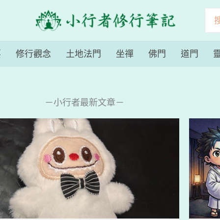
搜
尋
要
修行觀念
土地法門
坐禪
佛門
道門
－小行者最新文章－