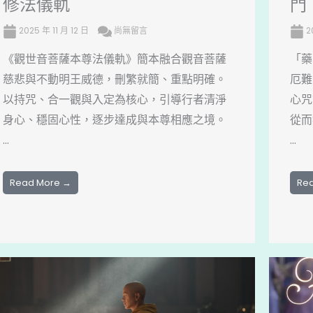
修法儀軌
門
2025 年 11 月 12 日
尚無留言
2
《觀世音菩薩本尊法儀軌》簡本融合觀音菩薩
「藥
慈悲與不動明王威德，刪繁就簡、重點明確。
厄難
以持咒、合一觀與入定為核心，引導行者清淨
心咒
身心、穩固心性，逐步達成與本尊相應之境。
從而
...
...
Read More →
Re