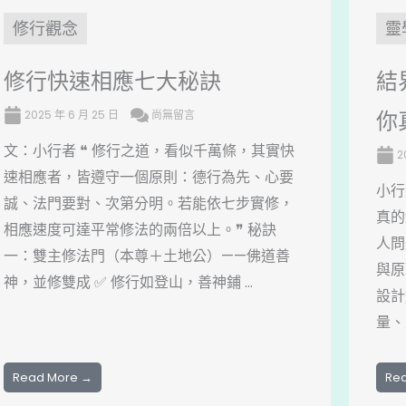
修行觀念
靈
修行快速相應七大秘訣
結
你
2025 年 6 月 25 日
尚無留言
文：小行者 ❝ 修行之道，看似千萬條，其實快
2
速相應者，皆遵守一個原則：德行為先、心要
小行
誠、法門要對、次第分明。若能依七步實修，
真的
相應速度可達平常修法的兩倍以上。❞ 秘訣
人問
一：雙主修法門（本尊＋土地公）——佛道善
與原
神，並修雙成 ✅ 修行如登山，善神鋪 ...
設計
量、
Read More →
Re