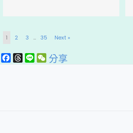
1
2
3
...
35
Next »
F
T
Li
W
分享
a
hr
n
e
c
e
e
C
e
a
h
b
d
a
o
s
t
o
k