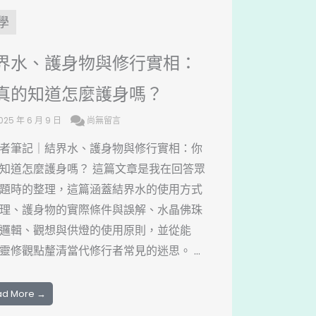
學
界水、護身物與修行實相：
真的知道怎麼護身嗎？
025 年 6 月 9 日
尚無留言
者筆記｜結界水、護身物與修行實相：你
知道怎麼護身嗎？ 這篇文章是我在回答眾
題時的整理，這篇涵蓋結界水的使用方式
理、護身物的實際條件與誤解、水晶佛珠
邏輯、觀想與供燈的使用原則，並從能
靈修觀點釐清當代修行者常見的迷思。 ...
ad More →