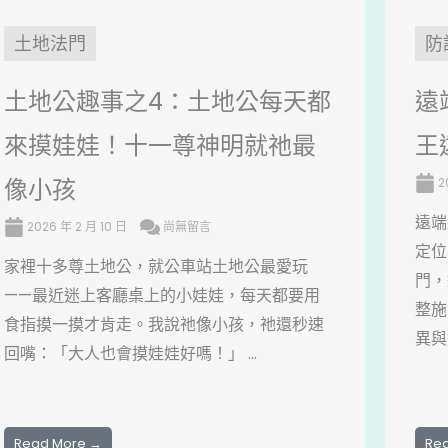
土地法門
防
土地公趣事之4：土地公每天都
遠
來摸娃娃！十一尊神明就祂最
王
像小孩
2
遠端
2026 年 2 月 10 日
尚無留言
定位
家裡十多尊土地公，就公車站土地公最愛玩
門，
——最近迷上客廳桌上的小娃娃，每天都要用
整施
食指摸一摸才肯走。我說祂像小孩，祂還秒速
異與
回嘴：「大人也會摸娃娃好嗎！」 ...
Read More →
Re