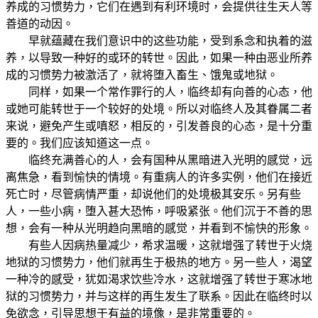
养成的习惯势力，它们在遇到有利环境时，会提供往生天人等
善道的动因。
早就蕴藏在我们意识中的这些功能，受到系念和执着的滋
养，以导致一种好的或环的转世。因此，如果一种由恶业所养
成的习惯势力被激活了，就将堕入畜生、饿鬼或地狱。
同样，如果一个常作罪行的人，临终却有向善的心态，他
或她可能转世于一个较好的处境。所以对临终人及其眷属二者
来说，避免产生或嗔怒，相反的，引发善良的心态，是十分重
要的。我们应该知道这一点。
临终充满善心的人，会有国种从黑暗进入光明的感觉，远
离焦急，看到愉快的情境。有重病人的许多实例，他们在接近
死亡时，尽管病情严重，却说他们的处境极其安乐。另有些
人，一些小病，堕入甚大恐怖，呼吸紧张。他们沉于不善的思
想，会有一种从光明趋向黑暗的感觉，并看到不愉快的形象。
有些人因病热量减少，希求温暖，这就增强了转世于火烧
地狱的习惯势力，他们就再生于极热的地方。另一些人，渴望
一种冷的感受，犹如渴求饮些冷水，这就增强了转世于寒冰地
狱的习惯势力，并与这样的再生发生了联系。因此在临终时以
免欲念，引导思想于有益的境像，是非常重要的。