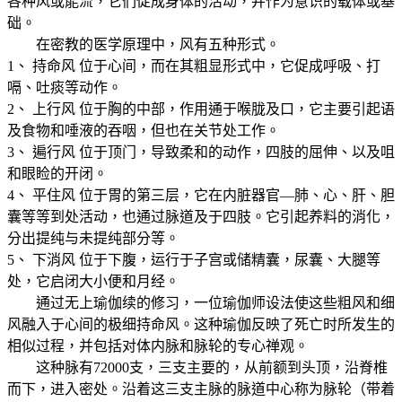
各种风或能流，它们促成身体的活动，并作为意识的载体或基
础。
在密教的医学原理中，风有五种形式。
1、 持命风 位于心间，而在其粗显形式中，它促成呼吸、打
嗝、吐痰等动作。
2、 上行风 位于胸的中部，作用通于喉胧及口，它主要引起语
及食物和唾液的吞咽，但也在关节处工作。
3、 遍行风 位于顶门，导致柔和的动作，四肢的屈伸、以及咀
和眼睑的开闭。
4、 平住风 位于胃的第三层，它在内脏器官—肺、心、肝、胆
囊等等到处活动，也通过脉道及于四肢。它引起养料的消化，
分出提纯与未提纯部分等。
5、 下消风 位于下腹，运行于子宫或储精囊，尿囊、大腿等
处，它启闭大小便和月经。
通过无上瑜伽续的修习，一位瑜伽师设法使这些粗风和细
风融入于心间的极细持命风。这种瑜伽反映了死亡时所发生的
相似过程，并包括对体内脉和脉轮的专心禅观。
这种脉有72000支，三支主要的，从前额到头顶，沿脊椎
而下，进入密处。沿着这三支主脉的脉道中心称为脉轮（带着