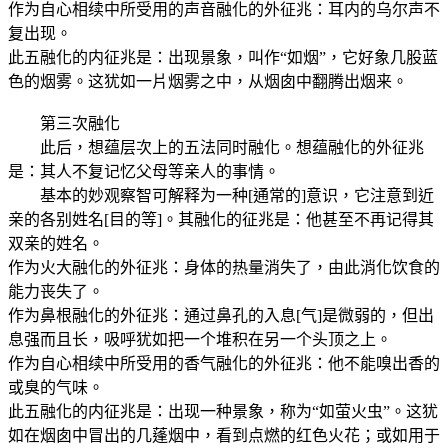
作为自心相续中所受用的声音融化的外征兆：耳内的乌尔声不
复出现。
此五融化的内征兆是：出现景象，叫作“如烟”，它好象几股蓝
色的烟雾。这犹如一片烟雾之中，从烟囱中翻腾出烟来。
第三次融化
此后，想蕴层次上的五法同时融化。想蕴融化的外征兆
是：其人不复记忆父母等亲人的事情。
基本的妙观察智可解释为一种[通常的]意识，它注意到近
亲的各别姓名[目的等]。其融化的征兆是：他甚至不再记得其
双亲的姓名。
作为火大融化的外征兆：身体的热量消失了，由此消化饮食的
能力丧失了。
作为鼻根融化的外征兆：通过鼻孔的入息[气]是微弱的，但出
息强而且长，吸呼犹如把一个堆积在另一个头顶之上。
作为自心相续中所受用的香气融化的外征兆：他不能嗅出香的
或臭的气味。
此五融化的内征兆是：出现一种景象，称为“如萤火虫”。这犹
如在烟囱中冒出的几蓬烟中，看到点燃的红色火花；或如用于