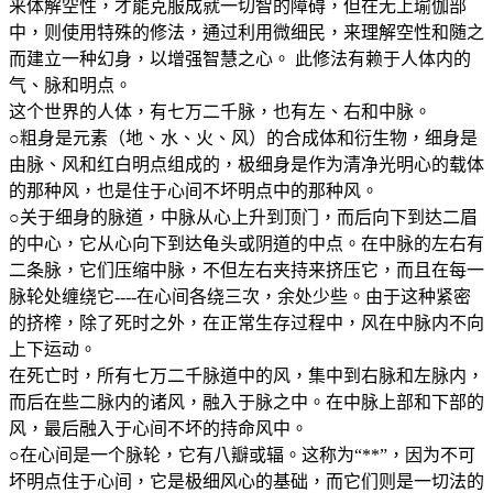
来体解空性，才能克服成就一切智的障碍，但在无上瑜伽部
中，则使用特殊的修法，通过利用微细民，来理解空性和随之
而建立一种幻身，以增强智慧之心。 此修法有赖于人体内的
气、脉和明点。
这个世界的人体，有七万二千脉，也有左、右和中脉。
○粗身是元素（地、水、火、风）的合成体和衍生物，细身是
由脉、风和红白明点组成的，极细身是作为清净光明心的载体
的那种风，也是住于心间不坏明点中的那种风。
○关于细身的脉道，中脉从心上升到顶门，而后向下到达二眉
的中心，它从心向下到达龟头或阴道的中点。在中脉的左右有
二条脉，它们压缩中脉，不但左右夹持来挤压它，而且在每一
脉轮处缠绕它----在心间各绕三次，余处少些。由于这种紧密
的挤榨，除了死时之外，在正常生存过程中，风在中脉内不向
上下运动。
在死亡时，所有七万二千脉道中的风，集中到右脉和左脉内，
而后在些二脉内的诸风，融入于脉之中。在中脉上部和下部的
风，最后融入于心间不坏的持命风中。
○在心间是一个脉轮，它有八瓣或辐。这称为“**”，因为不可
坏明点住于心间，它是极细风心的基础，而它们则是一切法的