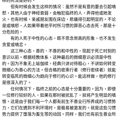
样的死法是好的。
但有时候会发生这样的情况：虽然不是有意的要去引起嗔
怒，其他人由于神经衰弱，会触犯临终的人，弄得他或她发
火。也有时候，亲戚朋友围在床边，悲痛得引起明显的。不论
是或嗔怒，人如果带着他平时所习惯的罪恶心态去死，那是十
分危险的。
有的人死于中性的心态，既不思念崇高的形象，也不发生
贪爱或嗔忿。
这三种心态，善的、不善的和中性的，现起于死亡时刻的
意识以前。根据经教体系，这种最后的微细意识必须是中性
的。因为不象无上瑜伽续，经典只讲对待粗心，不讲如何转变
微细心为善心的方法。但合格的密乘行者（修行密续者）就能
转变临死的微细心为趋向于修行的心识。能这样做，他的修行
是很深入的了。
任何情况下，临终之前的心态是十分重要的。因为，即使
一位修行较好的人，如果在那时被扰乱了，就将产生明显的嗔
恨。这是由于我们每一个人都有前生不善业行所养成的习惯势
力，它们在遇到不利环境时，是极易被激发的。就是这些习惯
势力提供了堕落为畜生等的动因。同样，我们也有前生善业所