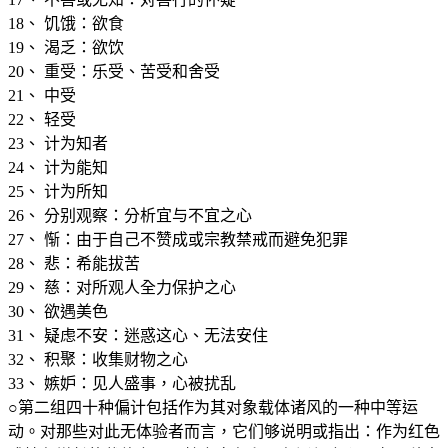
18、 饥饿：欲食
19、 渴乏：欲饮
20、 重受：乐受、苦受和舍受
21、 中受
22、 轻受
23、 计为知者
24、 计为能知
25、 计为所知
26、 分别观察：分析宜与不宜之心
27、 惭：由于自己不赞成或宗教禁戒而避免犯罪
28、 悲：希能拔苦
29、 慈：对所观人全力保护之心
30、 欲遇美色
31、 疑虑不安：迷惑这心、无法安住
32、 积聚：收集财物之心
33、 嫉妒：见人盛事，心被扰乱
○第二组四十种偏计包括作为其对象载体诸风的一种中等运
动。对那些对此无体验者而言，它们够说明或指出：作为红色