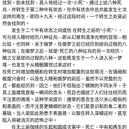
找到。如未找到，其人地经过一次“小死”，通过上述八种死
兆，并转生于第二种中有状态。在中有状态中总共能发生七次
这样的再生，即四十九天。经过这段时间，一个转生之处是必
然会找到的。
发生于二个中有状态之间或恰 在转生之前的“小死”，，
可与将入睡时经历八种征兆—即从幻景到清净光明的显现—相
比较。也同样，关于做梦，在做梦之前已经历到逆向过程的八
种征兆；在做梦之后，就是“死亡的八种征兆的另一次经历，
随之又是逆向过程的八种。这些既发生于一个人进入另一梦
境，也发生于从睡眠醒觉过来这时。
在死亡时增加微细和在转生时增加粗重的这些境况，在错阙和
极度兴奋时，以及在入睡和做梦的前后，虽然不以完整的方
式，都能经历到，因之，他们不但指出了精微的不同水平，于
其上面建筑首每一瞬间的念头，而且也描述了人们往往经历而
不注意的情境。这种学说提示：通常的意念生活只关心粗俗的
和表面的，而不注意更精细的状态，它们是意识和形象二者的
基础。当人是如此熟悉于表面善，以致在转入深细这时，甚至
陷入将被消灭的恐怖之中。
在无上瑜伽续的生起和圆成次第中，死亡、中有和再生的