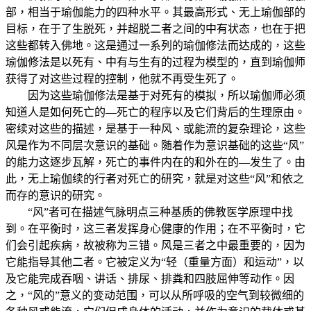
部，相当于瑜伽能力的四种水平。其最高形式、无上瑜伽部的
目标，在于了生脱死，并超脱二者之间的中有状态，也在于把
这些都转入佛地。这是通过一系列的瑜伽修法而达成的，这些
瑜伽修法是以死有、中有与生有的过程为模型的，直到瑜伽师
获得了对这些过程的控制，他就不再受生死了。
因为这些瑜伽修法是基于对死有的模拟，所以瑜伽师必须
知道人是如何死亡的—死亡的程序以及它们背后的生理原由。
密续对这些的描述，是基于一种风、或能流的复杂理论，这些
风是作为不同层次意识的基础。随着作为意识基础的这些“风”
的能力这逐步瓦解，死亡的事件内在的和外在的—发生了。由
此，无上瑜伽续的行者对死亡的研究，就是对这些“风”和依之
而存的意识的研究。
“风”者可在描述气脉明点三种基质的佛教医学原理中找
到。在平衡时，这三者发挥身心健康的作用；在不平衡时，它
们会引起疾病，故被称为三错。风是三者之中最重要的，因为
它能指导其他二者。它被定义为“轻（重量方面）和运动”，以
及它能完成吞咽、讲话、排尿、排粪和四肢屈伸等动作。因
之，“风的”意义的变动范围，可以从所呼吸的空气到较微细的