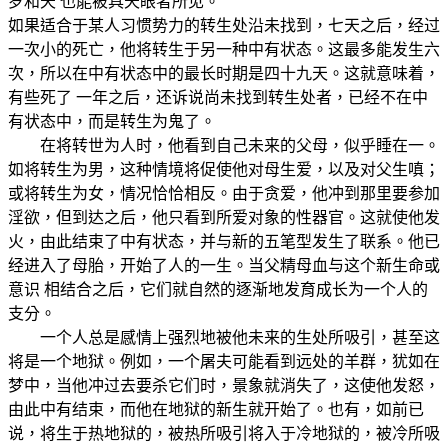
罗和天 也能被具天眼者所见。
如果适合于某人习惯势力的转生处沿未找到，七天之后，经过
一次小的死亡，他将转生于另一种中有状态。这最多能发生六
次，所以在中有状态中的最长时期是四十九天。这就意味着，
有些死了 一年之后，还诉说尚未找到转生处者，已经不在中
有状态中，而是转生为鬼了。
在将转世为人时，他看到自己未来的父母，似乎睡在一。
如将转生为男，这种情境将促使他对母生爱，以及对父生嗔；
或将转生为女，情况恰恰相反。由于贪爱，他冲到那里要参加
淫欲，但到达之后，他只看到所爱对象的性器官。这就使他发
火，由此结束了中有状态，并与新的五笔型发生了联系。他已
经进入了母胎，开始了人的一生。当父精母血与这个新生命或
意识 相结合之后，它们就自然的逐渐地发育成长为一个人的
支分。
一个人总是感情上强烈地被他未来的生处所吸引，甚至这
将是一个地狱。例如，一个屠夫可能看到远处的羊群，犹如在
梦中，当他冲过去要杀它们时，景象就消失了，这使他发怒，
由此中有结束，而他在地狱的新生就开始了。也有，如前已
说，将生于热地狱的，被热所吸引将入于冷地狱的，被冷所吸