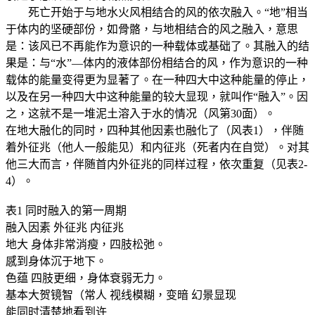
死亡开始于与地水火风相结合的风的依次融入。“地”相当
于体内的坚硬部份，如骨骼，与地相结合的风之融入，意思
是：该风已不再能作为意识的一种载体或基础了。其融入的结
果是：与“水”—体内的液体部份相结合的风，作为意识的一种
载体的能量变得更为显著了。在一种四大中这种能量的停止，
以及在另一种四大中这种能量的较大显现，就叫作“融入”。因
之，这就不是一堆泥土溶入于水的情况（风第30面）。
在地大融化的同时，四种其他因素也融化了（风表1），伴随
着外征兆（他人一般能见）和内征兆（死者内在自觉）。对其
他三大而言，伴随首内外征兆的同样过程，依次重复（见表2-
4）。
表1 同时融入的第一周期
融入因素 外征兆 内征兆
地大 身体非常消瘦，四肢松弛。
感到身体沉于地下。
色蕴 四肢更细，身体衰弱无力。
基本大贺镜智（常人 视线模糊，变暗 幻景显现
能同时清楚地看到许