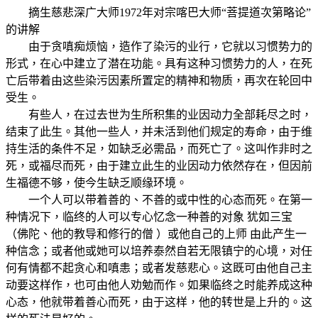
摘生慈悲深广大师1972年对宗喀巴大师“菩提道次第略论”
的讲解
由于贪嗔痴烦恼，造作了染污的业行，它就以习惯势力的
形式，在心中建立了潜在功能。具有这种习惯势力的人，在死
亡后带着由这些染污因素所置定的精神和物质，再次在轮回中
受生。
有些人，在过去世为生所积集的业因动力全部耗尽之时，
结束了此生。其他一些人，并未活到他们规定的寿命，由于维
持生活的条件不足，如缺乏必需品，而死亡了。这叫作非时之
死，或福尽而死，由于建立此生的业因动力依然存在，但因前
生福德不够，使今生缺乏顺缘环境。
一个人可以带着善的、不善的或中性的心态而死。在第一
种情况下，临终的人可以专心忆念一种善的对象 犹如三宝
（佛陀、他的教导和修行的僧 ）或他自己的上师 由此产生一
种信念；或者他或她可以培养泰然自若无限镇宁的心境，对任
何有情都不起贪心和嗔恚；或者发慈悲心。这既可由他自己主
动要这样作，也可由他人劝勉而作。如果临终之时能养成这种
心态，他就带着善心而死，由于这样，他的转世是上升的。这