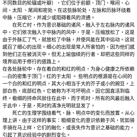
不同数目的轮辐或叶瓣），它们位于前额、顶门、喉间、心
间、太阳 、尾闾和密处。在这些脉轮处，左脉和历脉环绕着
中脉，压缩它，并减少或阻碍着风的流通。
在死亡时，作为意识基础的诸风，融入于左右脉内的诸风
中，它们依次融入于中脉内的风中，于是，压缩放松了，这是
由于外脉汇了气，就放松了中脉，并使风能在其中运动。这就
感召了细心的出现。细心的出现是常人所害怕的，因为他们感
到他们正在被消灭中。但无上瑜伽续的行者，却把这些同样的
境界运用于修行的道路上。
在各处脉轮中，存在着白的和红的明点，为身心健康之所依赖
—白的密集于顶门，红的于太阳 。 些明点的根源是在心间的
一个白的和红的明点，其大小相当于大的芥子或小的豌豆，上
部白色，底部红色。它被称为不可坏明点，因它国直活到临
终。极细的持命风就住在此中，而于死时，所有的风最后融入
于此中，于是，死时的清净光明就显发了。
死亡的生理学围绕着气、脉、明点中的变化而放置。从心
理上讲，由于这样的事实：粗细变化的意识依赖于风，犹如骑
手骑在马上样，它们的融化，或丧失作为意识之基础的能力，
引起了意识经验中的剧烈变化。