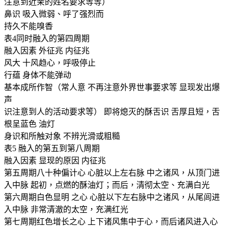
注意到近亲的姓名要求等等）
鼻识 吸入微弱、呼了强烈而
持久不能嗅香
表4同时融入的第四周期
融入因素 外征兆 内征兆
风大 十风趋心，呼吸停止
行蕴 身体不能弹动
基本成所作智（常人意 不再注意外界世事要求等 显现发出爆
声
识注意到人的活动要求等） 即将熄灭的酥舌识 舌厚且短，舌
根呈蓝色 油灯
身识和所触对象 不辨光滑或粗糙
表5 融入的第五到第八周期
融入因素 显现的原因 内征兆
第五周期八十种偏计心 心脏以上左右脉 中之诸风，从顶门进
入中脉 起初，点燃的酥油灯；而后，清彻太空、充满白光
第六周期白色显明 之心 心脏以下左右脉中之诸风，从尾闾进
入中脉 非常清澈的太空，充满红光
第七周期红色增长之心 上下诸风集中于心，而后诸风进入心