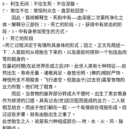
6、 利生无间：不住生死、不住涅磐。
7、 常住不住：常恒利众生，直至轮回空。
因此，我将解释生、死和中有----由深道二次第所净化之
体。解释分三部份：1、死亡的阶段，2、获得中有状态的阶
段，3、中有身参加受生的方式。
1、 死亡的阶段
○死亡过程决定于有情所具身体的形式；因之，正文先简述一
下：人是如何从母胎生下来的，以及是如何得到一个包括血肉
等的粗身的。
在最初时期[在此世界形成之后]中，此世人类有七种特征----自
然出生、寿命无量、诸根具足、身放光明、[佛的]相好严饰、
禅悦所支不用粗食、飞行虚空。但是由于[过去世]喜爱食物的
业力所致，他们吃了粗食。
而后，当食物的废弃部分转成大不便时，出生了男女根身
作为排泄的口道。具有过去[世]因交配而造成的业力，二人就
相互结合，而由于他们躺在一起，一个有情就在母胎形成。经
过这些步骤，就有由胎出生之事了。
此世胎生之人，说是有六种组成部分----地、水、火、风、脉
和明点。