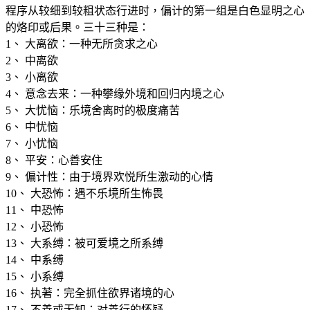
程序从较细到较粗状态行进时，偏计的第一组是白色显明之心
的烙印或后果。三十三种是：
1、 大离欲：一种无所贪求之心
2、 中离欲
3、 小离欲
4、 意念去来：一种攀缘外境和回归内境之心
5、 大忧恼：乐境舍离时的极度痛苦
6、 中忧恼
7、 小忧恼
8、 平安：心善安住
9、 偏计性：由于境界欢悦所生激动的心情
10、 大恐怖：遇不乐境所生怖畏
11、 中恐怖
12、 小恐怖
13、 大系缚：被可爱境之所系缚
14、 中系缚
15、 小系缚
16、 执著：完全抓住欲界诸境的心
17、 不善或无知：对善行的怀疑