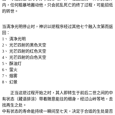
内，任何粗暴地搬动他，只会扰乱死亡的终了过程，可能招低
的转世。
当清净光明停止时，神识以逆程序经过其他七个融入次第而返
回：
1、 清净光明
2、 光芒四射的黑色天空
3、 光芒四射的红色天空
4、 光芒四射的白色天空
5、 酥油灯
6、 萤火
7、 烟雾
8、 幻景
正当这逆过程开始之时，其人即转生于前后二世之间的中
有状态（藏语排涂）带着随意能往的细身，经过山岭等地，去
找再生之处。
中有状态的寿命能持续一瞬间至七天，决定于合适的生处是否