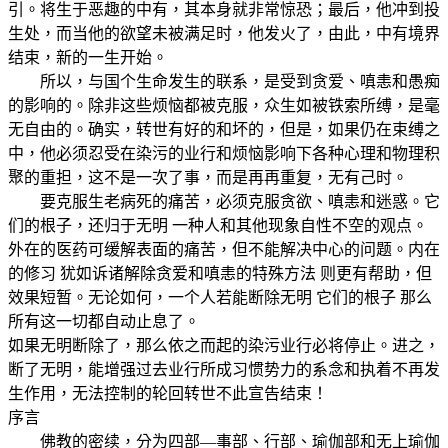
引。将生于恶趣的中有，其本身就非常惊恐；最后，他冲到投
生处，而当他的欲望未被满足时，他发火了，由此，中有境界
结束，新的一生开始。
所以，与国个生命发生的联系，是受到贪爱、嗔恚和愚痴
的影响的。除非这些烦恼都被克服，众生如被铁索所缚，是毫
无自由的。确实，转世有好的和坏的，但是，如果仍在束缚之
中，他必须忍受在染污的业行和烦恼影响下各种心理和物理积
聚的重担，这不是一次了事，而是再再重复，无有己时。
要克服生老病死的痛苦，必须克服贪欲、嗔恚和迷惑。它
们的根子，还归于无明 一种人和其他现象自性不空的观点。
外在的医药可缓解表面的痛苦，但不能解决中心的问题。内在
的修习 犹如诉诸解除贪爱和嗔恚的特殊方法 则更有帮助，但
效果短暂。无论如何，一个人若能断除无明 它们的根子 那么
所有这一切都自动止息了。
如果无明断除了，那么依之而起的染污业行必将停止。进之，
断了无明，能增强过去业行所成习惯势力的系念和执着不再发
生作用，无法控制的轮回转世不此宣告结束！
序言
佛教的密续，分为四部—事部、行部、瑜伽部和无上瑜伽