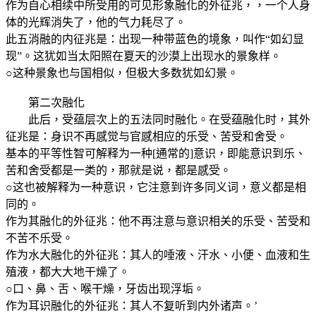
作为自心相续中所受用的可见形象融化的外征兆，，一个人身
体的光辉消失了，他的气力耗尽了。
此五消融的内征兆是：出现一种带蓝色的境象，叫作“如幻显
现”。这犹如当太阳照在夏天的沙漠上出现水的景象样。
○这种景象也与国相似，但极大多数犹如幻景。
第二次融化
此后，受蕴层次上的五法同时融化。在受蕴融化时，其外
征兆是：身识不再感觉与官感相应的乐受、苦受和舍受。
基本的平等性智可解释为一种[通常的]意识，即能意识到乐、
苦和舍受都是一类的，那就是说，都是感受。
○这也被解释为一种意识，它注意到许多同义词，意义都是相
同的。
作为其融化的外征兆：他不再注意与意识相关的乐受、苦受和
不苦不乐受。
作为水大融化的外征兆：其人的唾液、汗水、小便、血液和生
殖液，都大大地干燥了。
○口、鼻、舌、喉干燥，牙齿出现浮垢。
作为耳识融化的外征兆：其人不复听到内外诸声。’