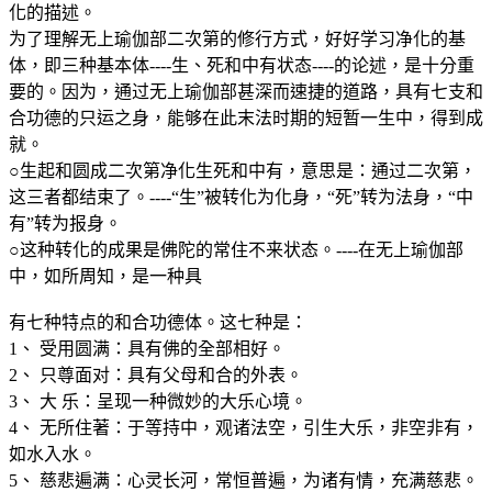
化的描述。
为了理解无上瑜伽部二次第的修行方式，好好学习净化的基
体，即三种基本体----生、死和中有状态----的论述，是十分重
要的。因为，通过无上瑜伽部甚深而速捷的道路，具有七支和
合功德的只运之身，能够在此末法时期的短暂一生中，得到成
就。
○生起和圆成二次第净化生死和中有，意思是：通过二次第，
这三者都结束了。----“生”被转化为化身，“死”转为法身，“中
有”转为报身。
○这种转化的成果是佛陀的常住不来状态。----在无上瑜伽部
中，如所周知，是一种具
有七种特点的和合功德体。这七种是：
1、 受用圆满：具有佛的全部相好。
2、 只尊面对：具有父母和合的外表。
3、 大 乐：呈现一种微妙的大乐心境。
4、 无所住著：于等持中，观诸法空，引生大乐，非空非有，
如水入水。
5、 慈悲遍满：心灵长河，常恒普遍，为诸有情，充满慈悲。