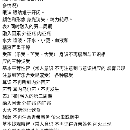
多情况）
眼识 眼睛难于开闭。
颜色和形像 身光消失，精力耗尽。
表2 同时融入的第二周期
融入因素 外征兆 内征兆
水大 唾液、汗水、小便、血液和
精液严重干燥
受蕴（乐受、苦受、舍受） 身识不再感到与五识相
应的三种觉受
基本平等性智（常人意识 不再注意到与意识相应的 烟雾显现
注意到苦乐舍受是感受） 各种感受
耳识 不再听到内外音声
声音 耳内乌尔声，不再发生
表3 同时融入的第三周期
融入因素 外征兆 内征兆
火大 不能消化饮食
想蕴 不再注意近亲事务 萤火虫或烟中
基本妙观察智（常人意识 不再记得近亲姓名 闪火显现