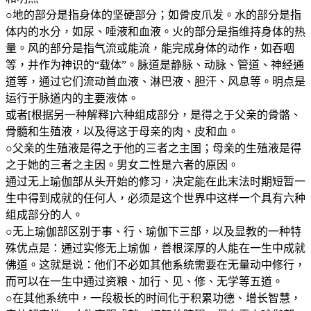
○地的部分是指身体的坚硬部分；如骨皮爪发。水的部分是指
体内的水分，如尿、唾液和血液。火的部分是指维持身体的热
量。风的部分是指气流或能流，能完成身体的动作，如吞咽
等，并作为神识的“载体”。脉道是静脉、动脉、管道、神经通
道等，通过它们流动首血液、淋巴液、胆汗、风息等。明点是
运行于脉道内的主要液体。
或者[根据另一种解释]六种组成部分，是得之于父亲的骨骼、
骨髓和生殖液，以及得这于母亲的肉、皮和血。
○父亲的生殖液是得之于他的三者之主国；母亲的生殖液是得
之于她的三者之主因。男女二性是六者的原因。
通过无上瑜伽部从头开始的修习，决定能在此末法时期短暂一
生中得到成就的任何人，必须是这个世界中这样一个具有六种
组成部分的人。
○无上瑜伽部区别于事、行、瑜伽下三部，以及显教的一种特
殊优点是：通过实修无上瑜伽，善根深厚的人能在一生中成就
佛道。这就是说：他们不必如其他系统需要在无量动中修行，
而可以在一生中通过资粮、加行、见、修、无学等五道。
○在其他系统中，一段极长的时间化于积累功德、增长智慧，