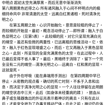
中明点 起初太空充满厚黑，而后无意中渐渐消失
第八周期黑色近得之心 所有诸风融入于心间不杯明点内的极
细持命风中 非常清澈的太空，远离白红黑诸相，死时清净光
明之心
在第五周期之始，心识开始融化，意思是较粗的停止了，
而较细的开始显。最初，概念活动停止了—即所谓：融入于白
色显明之心（见第5表）。此较细的民，对它只呈现充满白光
的晴空，虽还有些微的两重性，已远离粗的思维活动。它，依
次，融入于红色显现增盛之心，而后，它又再融入于黑色显现
之心。此刻，所呈现的全是充满黑色的太空，在此过程中，人
已最后变得不省人事了。最后，黑暗终于消除了，留下一个完
全没有二元的晴空—清净光明之心—远离白、红和黑的显现。
这就是死。
由于外在呼吸（能在鼻端用手测出） 在第四周期中早已
停止，从密教的观点看，确切的死亡时刻，不系于入息和出
息，而决定于清净光明之心的显现。一个人往往停留在此明朗
的晴空状态中三天，此后（如身体未经重病的蹂 ），脓血从
鼻子或生殖器逸出的外征兆表示着神识的离去。只有在此以
后，才能安全地为了办事支移动尸体，在此之前，神识仍在体