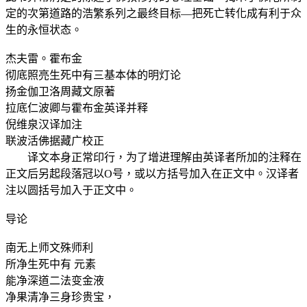
定的次第道路的浩繁系列之最终目标—把死亡转化成有利于众
生的永恒状态。
杰夫雷。霍布金
彻底照亮生死中有三基本体的明灯论
扬金伽卫洛周藏文原著
拉底仁波卿与霍布金英译并释
倪维泉汉译加注
联波活佛据藏广校正
译文本身正常印行，为了增进理解由英译者所加的注释在
正文后另起段落冠以O号，或以方括号加入在正文中。汉译者
注以圆括号加入于正文中。
导论
南无上师文殊师利
所净生死中有 元素
能净深道二法变金液
净果清净三身珍贵宝，