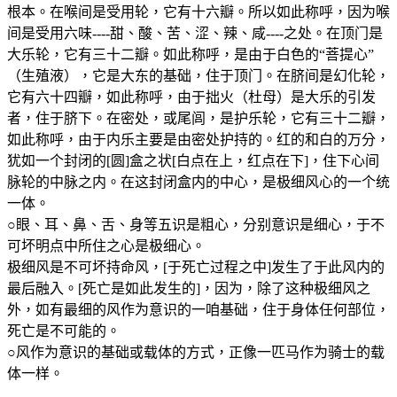
根本。在喉间是受用轮，它有十六瓣。所以如此称呼，因为喉
间是受用六味----甜、酸、苦、涩、辣、咸----之处。在顶门是
大乐轮，它有三十二瓣。如此称呼，是由于白色的“菩提心”
（生殖液），它是大东的基础，住于顶门。在脐间是幻化轮，
它有六十四瓣，如此称呼，由于拙火（杜母）是大乐的引发
者，住于脐下。在密处，或尾闾，是护乐轮，它有三十二瓣，
如此称呼，由于内乐主要是由密处护持的。红的和白的万分，
犹如一个封闭的[圆]盒之状[白点在上，红点在下]，住下心间
脉轮的中脉之内。在这封闭盒内的中心，是极细风心的一个统
一体。
○眼、耳、鼻、舌、身等五识是粗心，分别意识是细心，于不
可坏明点中所住之心是极细心。
极细风是不可坏持命风，[于死亡过程之中]发生了于此风内的
最后融入。[死亡是如此发生的]，因为，除了这种极细风之
外，如有最细的风作为意识的一咱基础，住于身体任何部位，
死亡是不可能的。
○风作为意识的基础或载体的方式，正像一匹马作为骑士的载
体一样。