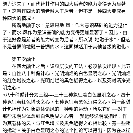
能力消失了，而代替其作用的四大后者的能力变得更为显著
了，这叫作四大的前者融入于后者，但不是一种四大变成另一
种四大的情况。
所谓地融于水，意思是地-风，作为意识基础的能力退化
了，而水-风作为意识基础的能力变得更加显著了。因此，由
于这好象是前者的能力转变为后者，所以说“地融于水”，但这
不是普通的地融于普通的水。这同样适用于其他各级的融化。
第五次融化
在四大融化之后，识蕴层次的五法，必须依次出现。此五
是：自性八十种偏计心，光明灿烂的白色显明之心，光明灿烂
的红色增长之心，光明灿烂的黑色近得之心，以及死时清净光
明之心。
○八十种偏计分为三组----三十三种象征着白色显明之心，四十
种象征着红色增长之心，七种象征着黑色近得之心。第一组偏
计包括作为对象载体诸风的一种粗的运动，所以它们----对于
那些未明显体念到白色明显之心者----就能够说明或指出：作
为其载体的风，与红色增长及黑色近得之心相比较，有一些粗
的运动。关于白色显明之心的这个推论可以得出，因为在以逆