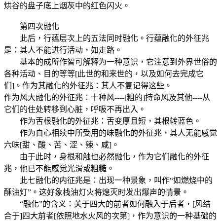
烘谷的盘子底上烟灰中的红色闪火。
第四次融化
此后，行蕴层次上的五法同时融化。行蕴融化的外征兆
是：其人不能进行活动，如走路。
基本的成所作智可解释为一种意识，它注意到外界世俗的
各种活动、目的等等[此世的和来世的，以及如何去完成它
们]。作为其融化的外征兆：其人不复记得这些。
作为风大融化的外征兆：十种风----[粗的]持命风及其他----从
它们的住处转移到心脏，呼吸不再出入。
作为舌根融化的外征兆：舌变厚且短，其根转蓝色。
作为自心相续中所受用的味融化的外征兆，其人无能感觉
六味[甜、酸、苦、涩、辣、咸]。
由于此时，身根和触也必然融化，作为它们融化的外征
兆，他已不能感觉光滑或粗糙。
此七融化的内征兆是：出现一种景象，叫作“如燃烧中的
酥油灯”。这好象栈油灯火将熄灭时发出爆声的情景。
“融化”的含义：关于四大的前者如何融入于后者，[风结
合于]四大前者[依照地水火风的次第]，作为意识的一种基础的