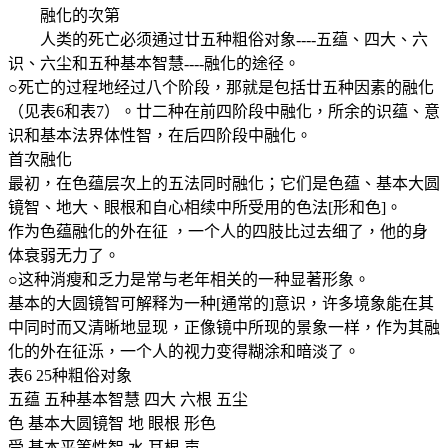
融化的次第
人类的死亡必须通过廿五种粗俗对象----五蕴、四大、六
识、六尘和五种基本智慧----融化的途径。
○死亡的过程地经过八个阶段，那就是包括廿五种因素的融化
（见表6和表7）。廿二种在前四阶段中融化，所余的识蕴、意
识和基本法界体性智，在后四阶段中融化。
首次融化
最初，在色蕴层次上的五法同时融化；它们是色蕴、基本大圆
镜智、地大、眼根和自心相续中所受用的色法[形和色]。
作为色蕴融化的外在征 ，一个人的四肢比过去细了，他的身
体衰弱无力了。
○这种消瘦和乏力是常与老年相关的一种显著形象。
基本的大圆镜智可解释为一种[通常的]意识，许多境象能在其
中同时而又清晰地显现，正像镜中所现的景象一样，作为其融
化的外在征泺，一个人的视力变得糊涂和暗淡了。
表6 25种粗俗对象
五蕴 五种基本智慧 四大 六根 五尘
色 基本大圆镜智 地 眼根 形色
受 基本平等性智 水 耳根 声