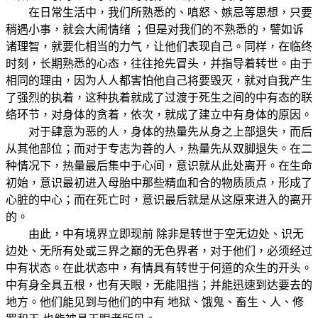
在日常生活中，我们所熟悉的、嗔怒、嫉忌等思想，只要
稍遇小事，就会大闹情绪 ；但是对我们的不熟悉的，譬如诉
诸理智，就要化相当的力气，让他们表现自己。同样，在临终
时刻，长期熟悉的心态，往往抢先冒头，并指导着转世。由于
相同的理由，因为人人都害怕他自己将要毁灭，就对自我产生
了强烈的执着，这种执着就成了过渡于死生之间的中有态的联
络环节，对身体的贪着，依次，就成了建立中有身体的原因。
对于肆意为恶的人，身体的热量先从身之上部退失，而后
从其他部位；而对于专志为善的人，热量先从双脚退失。在二
种情况下，热量最后集中于心间，意识就从此处离开。在生命
初始，意识最初进入母胎中那些精血和合的物质质点，形成了
心脏的中心；而在死亡时，意识最后就是从这原来进入的离开
的。
由此，中有境界立即现前 除非是转世于空无边处、识无
边处、无所有处或三界之巅的无色界者，对于他们，必须经过
中有状态。在此状态中，有情具有转世于何道的众生的开头。
中有身全具五根，也有天眼，无能阻挡；并能迅速到达要去的
地方。他们能见到与他们的中有 地狱、饿鬼、畜生、人、修