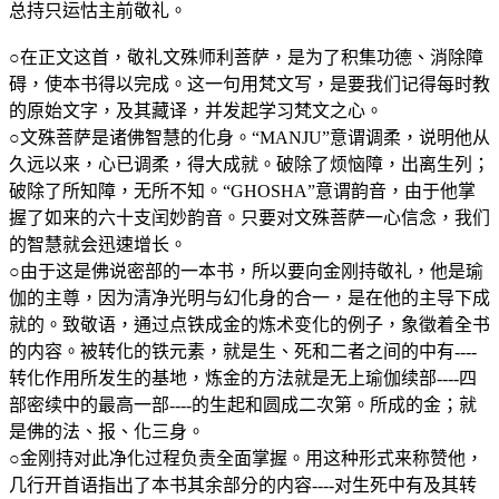
总持只运怙主前敬礼。
○在正文这首，敬礼文殊师利菩萨，是为了积集功德、消除障
碍，使本书得以完成。这一句用梵文写，是要我们记得每时教
的原始文字，及其藏译，并发起学习梵文之心。
○文殊菩萨是诸佛智慧的化身。“MANJU”意谓调柔，说明他从
久远以来，心已调柔，得大成就。破除了烦恼障，出离生列；
破除了所知障，无所不知。“GHOSHA”意谓韵音，由于他掌
握了如来的六十支闰妙韵音。只要对文殊菩萨一心信念，我们
的智慧就会迅速增长。
○由于这是佛说密部的一本书，所以要向金刚持敬礼，他是瑜
伽的主尊，因为清净光明与幻化身的合一，是在他的主导下成
就的。致敬语，通过点铁成金的炼术变化的例子，象徵着全书
的内容。被转化的铁元素，就是生、死和二者之间的中有----
转化作用所发生的基地，炼金的方法就是无上瑜伽续部----四
部密续中的最高一部----的生起和圆成二次第。所成的金；就
是佛的法、报、化三身。
○金刚持对此净化过程负责全面掌握。用这种形式来称赞他，
几行开首语指出了本书其余部分的内容----对生死中有及其转