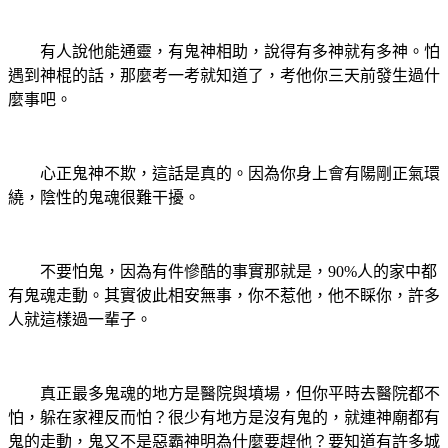
有人說他能通靈，有鬼神相助，說得有多神就有多神。怕
遇到神棍的話，那麼考一考就知道了，考他你三天前發生過什
麼事吧。
心正鬼神不欺，這話是真的。因為你身上會有陽剛正氣環
繞，陰性的鬼魂很難干擾。
不要怕鬼，因為有件慘酷的事實那就是，
90%
人的家中都
有鬼魂走動。其實彼此相安無事，你不惹他，他不睬你，許多
人就這樣過一輩子。
真正最多鬼魂的地方是醫院與墳場，但你平時去醫院都不
怕，躲在家裡反而怕？很少有地方是沒有鬼的，就連神廟都有
鬼的走動，鬼又不是惡霸神明為什麼要趕他？要知道有許多城