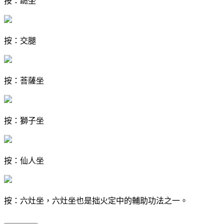
按：跪坐
按：交腿
按：菩薩坐
按：獅子坐
按：仙人坐
按：六灶坐，六灶坐也是拙火定中的輔助功法之一。