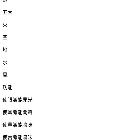
五大
火
空
地
水
風
功能
使眼識能見光
使耳識能聞聲
使鼻識能嗅味
使舌識能嚐味