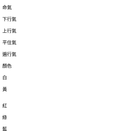
命氣
下行氣
上行氣
平住氣
遍行氣
顏色
白
黃
紅
綠
藍