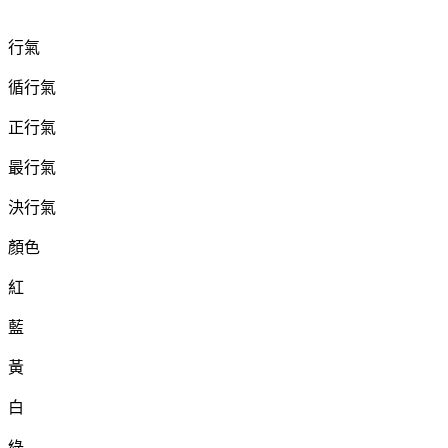
行氣
循行氣
正行氣
最行氣
決行氣
顏色
紅
藍
黃
白
綠