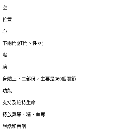
空
位置
心
下兩門
肛門、性器
(
)
喉
臍
身體上下二部份，主要是
個關節
360
功能
支持及維持生命
持放糞尿、精、血等
說話和吞咽