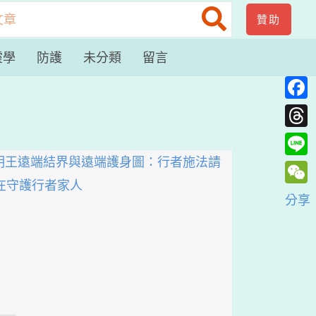
贊助
靈學
防護
未分類
留言
Face
Thre
Line
WeC
分享