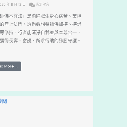
025 年 11 月 12 日
尚無留言
師佛本尊法」是消除眾生身心病苦、業障
的無上法門。透過觀想藥師佛加持、持誦
等修持，行者能清淨自我並與本尊合一，
獲得長壽、富饒、所求得助的殊勝守護。
ad More →