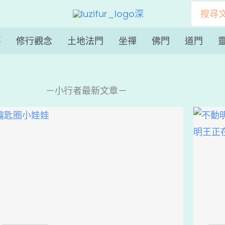
搜
尋：
要
修行觀念
土地法門
坐禪
佛門
道門
－小行者最新文章－