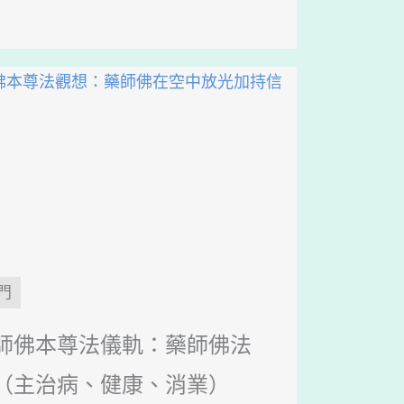
門
師佛本尊法儀軌：藥師佛法
（主治病、健康、消業）