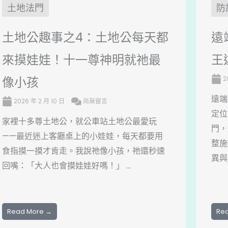
土地法門
防
土地公趣事之4：土地公每天都
遠
來摸娃娃！十一尊神明就祂最
王
像小孩
2
遠端
2026 年 2 月 10 日
尚無留言
定位
家裡十多尊土地公，就公車站土地公最愛玩
門，
——最近迷上客廳桌上的小娃娃，每天都要用
整施
食指摸一摸才肯走。我說祂像小孩，祂還秒速
異與
回嘴：「大人也會摸娃娃好嗎！」 ...
Read More →
Re