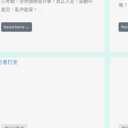
心考驗、全然接納並升華。真正入定，是動中
嗎？
能定，亂中能安。 ...
Read More →
Re