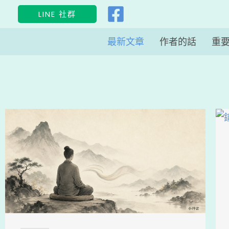
跳
LINE 社群
至
主
最新文章
作者的話
重
要
內
容