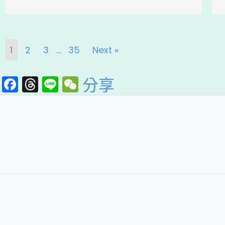
1
2
3
...
35
Next »
F
T
Li
W
分享
a
hr
n
e
c
e
e
C
e
a
h
b
d
a
o
s
t
o
k