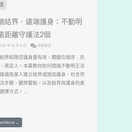
護
端結界．遠端護身：不動明
遠距離守護法2個
025 年 12 月 8 日
尚無留言
結界和隔空護身要有效，關鍵在順序：先
，再定人。本篇教你如何透過不動明王法
遠端為家人建立結界或施加護身，包含完
法步驟、觀想要點，以及結界與護身的差
選擇方式。 ...
ad More →