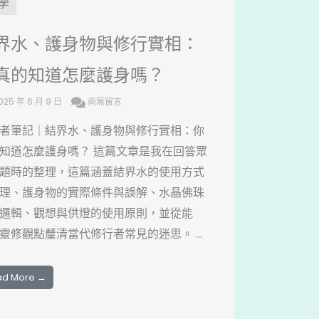
學
界水、護身物與修行實相：
真的知道怎麼護身嗎？
025 年 6 月 9 日
尚無留言
者筆記｜結界水、護身物與修行實相：你
知道怎麼護身嗎？ 這篇文章是我在回答眾
題時的整理，這篇涵蓋結界水的使用方式
理、護身物的實際條件與誤解、水晶佛珠
邏輯、觀想與供燈的使用原則，並從能
靈修觀點釐清當代修行者常見的迷思。 ...
ad More →