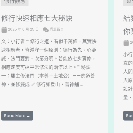
修行觀念
靈
修行快速相應七大秘訣
結
你
2025 年 6 月 25 日
尚無留言
文：小行者 ❝ 修行之道，看似千萬條，其實快
2
速相應者，皆遵守一個原則：德行為先、心要
小行
誠、法門要對、次第分明。若能依七步實修，
真的
相應速度可達平常修法的兩倍以上。❞ 秘訣
人問
一：雙主修法門（本尊＋土地公）——佛道善
與原
神，並修雙成 ✅ 修行如登山，善神鋪 ...
設計
量、
Read More →
Re