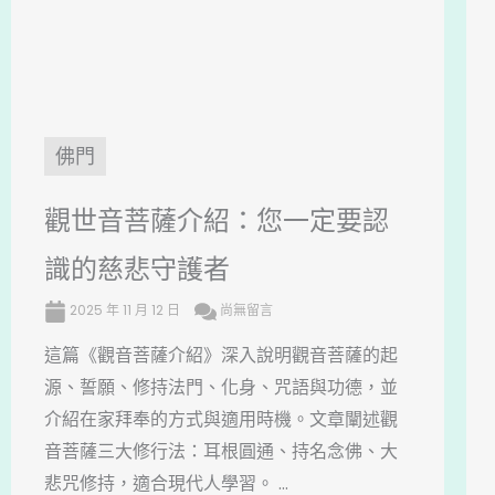
佛門
觀世音菩薩介紹：您一定要認
識的慈悲守護者
2025 年 11 月 12 日
尚無留言
這篇《觀音菩薩介紹》深入說明觀音菩薩的起
源、誓願、修持法門、化身、咒語與功德，並
介紹在家拜奉的方式與適用時機。文章闡述觀
音菩薩三大修行法：耳根圓通、持名念佛、大
悲咒修持，適合現代人學習。 ...