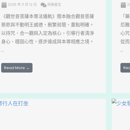
2025 年 11 月 12 日
尚無留言
2
《觀世音菩薩本尊法儀軌》簡本融合觀音菩薩
「藥
慈悲與不動明王威德，刪繁就簡、重點明確。
厄難
以持咒、合一觀與入定為核心，引導行者清淨
心咒
身心、穩固心性，逐步達成與本尊相應之境。
從而
...
...
Read More →
Re