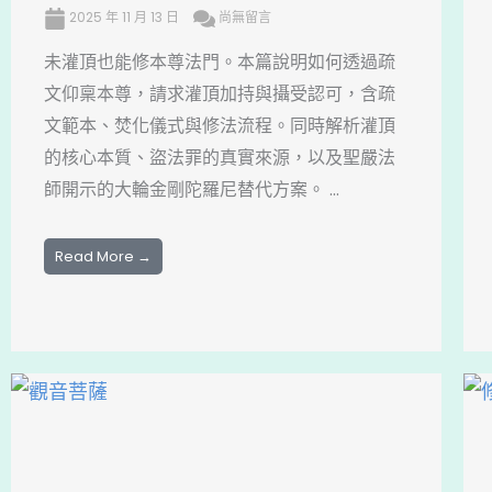
2025 年 11 月 13 日
尚無留言
未灌頂也能修本尊法門。本篇說明如何透過疏
文仰稟本尊，請求灌頂加持與攝受認可，含疏
文範本、焚化儀式與修法流程。同時解析灌頂
的核心本質、盜法罪的真實來源，以及聖嚴法
師開示的大輪金剛陀羅尼替代方案。 ...
Read More →