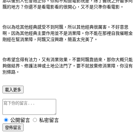
那以後別人也會阻止你。你知不知道電影院是，除了醫院之外最多阿
飄的地方？你還不是看電影看的很開心，又不是只準你看電影。
你以為唸其他經典感受不到阿飄，所以其他經典很厲害。不好意思
啊，因為其他經典主要作用並不是消業障。你不能在那裡自我催眠金
剛經在幫消業障，阿飄又沒興趣，簡直太完美了。
你希望念得有法力，又有消業效果，不要阿飄靠過來，那你大概只能
夠做結界、修護法神或土地公法門了。要不就放棄修消業障，你沒有
別條路。
載入更多
公開留言
私密留言
發佈留言