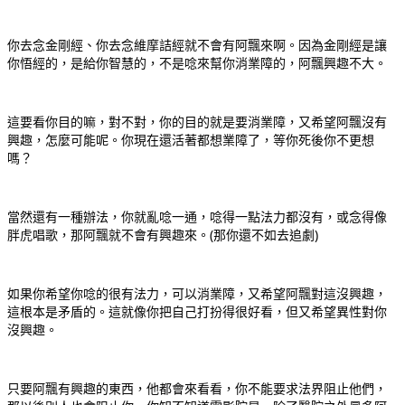
你去念金剛經、你去念維摩詰經就不會有阿飄來啊。因為金剛經是讓
你悟經的，是給你智慧的，不是唸來幫你消業障的，阿飄興趣不大。
這要看你目的嘛，對不對，你的目的就是要消業障，又希望阿飄沒有
興趣，怎麼可能呢。你現在還活著都想業障了，等你死後你不更想
嗎？
當然還有一種辦法，你就亂唸一通，唸得一點法力都沒有，或念得像
胖虎唱歌，那阿飄就不會有興趣來。(那你還不如去追劇)
如果你希望你唸的很有法力，可以消業障，又希望阿飄對這沒興趣，
這根本是矛盾的。這就像你把自己打扮得很好看，但又希望異性對你
沒興趣。
只要阿飄有興趣的東西，他都會來看看，你不能要求法界阻止他們，