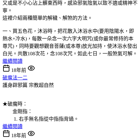
又或是不小心沾上髒東西時，感染邪氣陰氣以致不適或精神不
寧。
這裡介紹兩種簡單的解穢、解煞的方法。
一、買五色花，沐浴時，把花散入沐浴水中(要用陰陽水，即
熱水+冷水)，每散一朵念一次六字大明咒(或你最常修持的本
尊咒)，同時要觀想觀音菩薩(或本尊)放光加持，使沐浴水發出
白光。共散108次花，念108次咒。如此七日，一般煞氣可解。
繼續閱讀
18年前
破魔法一二
護身辟邪篇
宗教超自然
★破魔時：
金剛指：
1. 右手無名指從中指指背過。
繼續閱讀
18年前