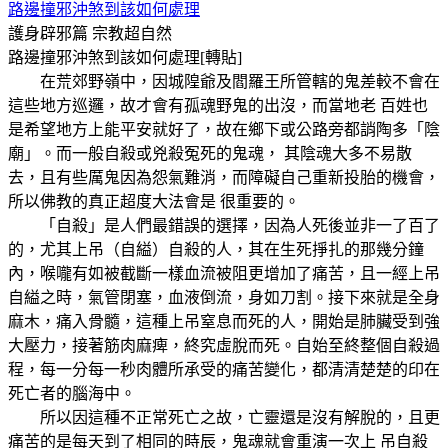
路邊撞邪沖煞到該如何處理
護身辟邪篇
宗教超自然
路邊撞邪沖煞到該如何處理[轉貼]
在荒郊野嶺中，因城隍爺及閻羅王所管轄的鬼差較不會在
這些地方巡邏，故才會有孤魂野鬼的出沒，而當地老 百姓也
是希望地方上能平安就好了，故在鄉下或公路旁都誚陶多「陰
廟」。而一般自殺或兇殺冤死的鬼魂， 其陰魂大多不易散
去，且有些厲鬼因為怨氣難消，而障礙自己重新投胎的機會，
所以佛教的真正超度大法會是 很重要的。
「自殺」是人們最錯誤的選擇，因為人死後並非一了百了
的，尤其上吊（自縊）自殺的人，其在生死掙扎的那幾分鐘
內，喉嚨有如被截斷一樣血流被阻更增加了痛苦，且一經上吊
自縊之時，氣管閉塞，血液倒流，身如刀割。接下來就是全身
麻木，痛入骨髓，這種上吊窒息而死的人，開始是肺臟受到強
大壓力，接著筋肉麻痺，終究虛脫而死。自始至終整個自殺過
程，每一分每一秒肉體所承受的痛苦變化，都清清楚楚的印在
死亡者的腦海中。
所以因這種不正常死亡之故，亡靈還是沒有解脫的，且更
痛苦的是每天到了相同的時辰，鬼魂就會重演一次上 吊自殺