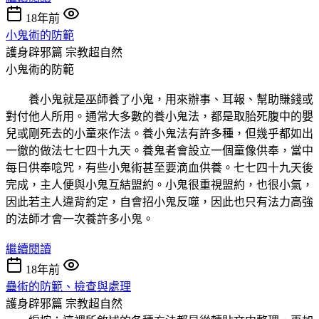
18年前
小鬼術的防範
護身辟邪篇
宗教超自然
小鬼術的防範
養小鬼就是巫師養了小鬼，用來辦事、耳報、幫助賺錢或
對付他人所用。通常大多數的養小鬼法，都是取胎死腹中的嬰
兒或剛死去的小童來作法。養小鬼法有許多種，但幾乎都如出
一徹的做法七七四十九天。養鬼者會設立一個童像供奉，當中
每日供奉唸咒，有些小鬼術甚至要滴血供養。七七四十九天後
完成，主人便與小鬼互結盟約。小鬼很重視盟約，也很小氣，
因此若主人違背約定，自會招小鬼反噬，因此也只有法力高強
的法師才會一次養許多小鬼。
繼續閱讀
18年前
蠱術的防範、檢查與處理
護身辟邪篇
宗教超自然