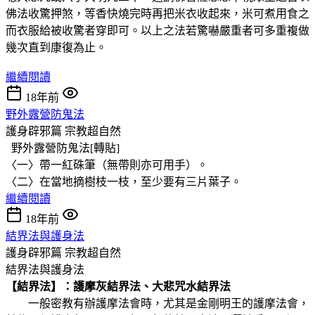
佛法收驚押煞，等香快燒完時再把米衣收起來，米可煮用食之
而衣服給被收驚者穿即可。以上之法若驚嚇嚴重者可多重複做
幾次直到康復為止。
繼續閱讀
18年前
野外露營防鬼法
護身辟邪篇
宗教超自然
野外露營防鬼法[轉貼]
〈一〉帶一紅硃筆（無帶則亦可用手）。
〈二〉在當地摘樹枝一枝，至少要有三片葉子。
繼續閱讀
18年前
結界法與護身法
護身辟邪篇
宗教超自然
結界法與護身法
【結界法】：護摩灰結界法、大悲咒水結界法
一般密教有辦護摩法會時，尤其是金剛明王的護摩法會，