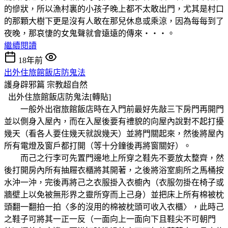
的慘狀，所以漁村裏的小孩子晚上都不太敢出門，尤其是村口
的那顆大樹下更是沒有人敢在那兒休息或乘涼，因為每每到了
夜晚，那哀悽的女鬼聲就會遠遠的傳來‧‧‧。
繼續閱讀
18年前
出外住旅館飯店防鬼法
護身辟邪篇
宗教超自然
出外住旅館飯店防鬼法[轉貼]
一般外出宿旅館飯店時在入門前最好先敲三下房門再開門
並以側身入屋內，而在入屋後要有禮貌的向屋內說對不起打擾
幾天（看各人要住幾天就說幾天）並將門關起來，然後將屋內
所有電燈及窗戶都打開（等十分鐘後再將窗關好）。
而己之行李可先置門邊地上所穿之鞋先不要放太整齊，然
後打開房內所有抽屜衣櫃將其開著，之後將浴室廁所之馬桶按
水沖一沖，完後再將己之衣服掛入衣櫥內（衣服勿掛在椅子或
牆壁上以免被無形界之靈所穿而上己身）並把床上所有棉被枕
頭翻一翻拍一拍〈多的沒用的棉被枕頭可收入衣櫃〉，此時己
之鞋子可將其一正一反（一面向上一面向下且鞋尖不可朝門