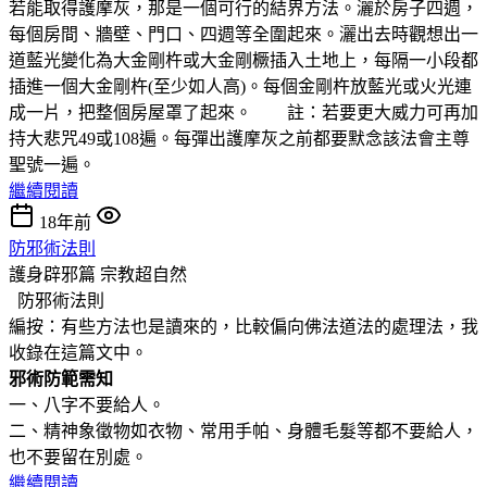
若能取得護摩灰，那是一個可行的結界方法。灑於房子四週，
每個房間、牆壁、門口、四週等全圍起來。灑出去時觀想出一
道藍光變化為大金剛杵或大金剛橛插入土地上，每隔一小段都
插進一個大金剛杵(至少如人高)。每個金剛杵放藍光或火光連
成一片，把整個房屋罩了起來。 註：若要更大威力可再加
持大悲咒49或108遍。每彈出護摩灰之前都要默念該法會主尊
聖號一遍。
繼續閱讀
18年前
防邪術法則
護身辟邪篇
宗教超自然
防邪術法則
編按：有些方法也是讀來的，比較偏向佛法道法的處理法，我
收錄在這篇文中。
邪術防範需知
一、八字不要給人。
二、精神象徵物如衣物、常用手帕、身體毛髮等都不要給人，
也不要留在別處。
繼續閱讀