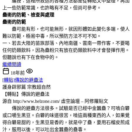
編按：這裡所敘述的各種方法都是從轉貼文中整理，再加
上一些防範常識，也許略有不足，但尚可參考。
蠱術的防範、檢查與處理
蠱術的防範
蠱可能有形，也可能無形，就因形體如此變化多端，使人
難以防範，極易中毒，所以預防方法不可不知。
一、若去大陸的苗族部落、內地南疆、雲南一帶作客，不要喝
任何奶類飲料，因為蠱粉只有放在奶類飲料中才會發揮作用。
但聽說也有下在食物中的。
繼續閱讀
18年前
[轉貼]傳說的避蠱法
護身辟邪篇
宗教超自然
【轉貼】傳說的避蠱法
源自 http://www.helzone.com/ 虛空論壇 – 阿修羅貼文
傳說的避蠱方法很多。試驗是否已經中金蠶蠱？可啃白礬
或口嚼生黑豆。白礬的味道很苦，啃這兩種東西的人，如果覺
得白礬是甜的，生黑豆是香的，就是中了蠱，要用石榴皮煎成
汁，服用以後，可以吐出金蠶蠱的蠱毒。