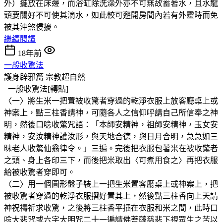
外）擺放在床邊，而浴缸除洗澡外亦不可無故蓄著水，且水龍
頭要關好不可使其滴水，如此較可避開房間內若有外靈時而免
被其沖煞侵擾。
繼續閱讀
18年前
一般收驚法
護身辟邪篇
宗教超自然
一般收驚法[轉貼]
〈一〉將生米一把置被收驚者穿過的乾淨衣服上放客廳桌上或
神案上，點三柱香請神，可隨各人之信仰呼請自己所信奉之神
明，然後口唸收驚咒語：「本師安精神，祖師安精神，玉女安
精神，安汝精神護汝形，與天地合德，與日月合明，急急如三
昧老人收驚仙翁律令。」三遍。完後把衣服包著米在被收驚者
之頭、身上各印三下，而後把米取出〈可煮用食之〉再把衣服
給被收驚者穿即可。
〈二〉用一個圓形盤子裝上一把生米置客廳桌上或神案上，把
被收驚者穿過的乾淨衣服摺好置其上，然後點三柱香向上天請
神祝禱祈求收驚，之後將三柱香平插在衣服和米之間，此時口
唸大悲咒或六字大明咒二十一遍請佛菩薩慈悲下視眾生之苦以